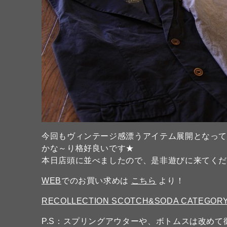
今回もヴィンテージ感漂うアイテム展開となっ
かな～り格好良いです★
本日店頭に並べましたので、是非遊びに来てくださ
WEB
でのお買い求めは
こちら
より！
RECOLLECTION SCOTCH&SODA CATEGOR
P.S：スプリングアウターや、ボトムスは改め