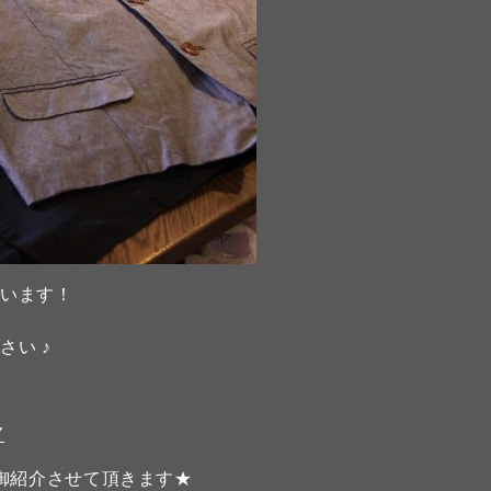
ています！
い ♪
Y
て御紹介させて頂きます★