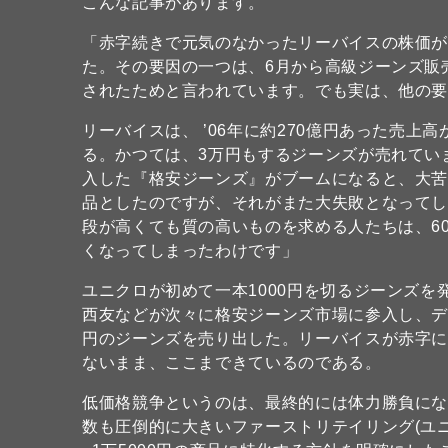
こんな記事があります。
「赤字続きで元気のなかったリーバイスの株価
た。その要因の一つは、6月から高級ジーンズ販
されたためと言われています。でも実は、他の
リーバイスは、 ’06年に約270億円あった売上
る。かつては、3万円もするジーンズが売れてい
入した『格安ジーンズ』がブームになると、大苦
品としたのですが、それがまた大失敗となって
段が高くても質の高いものを求める人たちは、6
くなってしまったわけです」
ユニクロが初めて一本1000円を切るジーンズを発
西友などが次々に格安ジーンズ市場に参入し、デ
円のジーンズを売り出した。リーバイスが赤字に
ないまま、ここまできているのである。
低価格競争というのは、最終的には体力勝負に
数も圧倒的に大きいファーストリテイリング(ユ