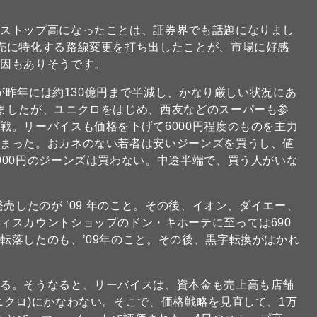
がストップ高になったことは、証券界でも話題になりまし
売に特化する路線変更を打ち出したことが、市場に好感
要因もありそうです。
高が昨年には約130億円まで半減し、かなり厳しい状況にあ
ましたが、ユニクロをはじめ、西友などのスーパーも参
戦。リーバイスも価格を下げて6000円程度のものを主力
しまった。おカネのない若者は安いジーンズを買うし、値
000円のジーンズは買わない。中途半端で、買う人がいな
売したのが ’09 年のこと。その後、イオン、ダイエー、
ィスカウントショップのドン・キホーテに至っては690
転落したのも、’09年のこと。その後、黒字転換がはかれ
なる。そうなると、リーバイスは、資本金も売上高も店舗
ニクロ)にかなわない。そこで、価格戦略を見直して、1万