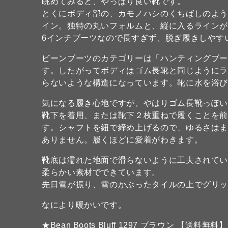
眺めてみると、やっぱり良い靴です。
とくにボディ部の、カモノハシのくちばしのよ
イン。独特の丸いフォルムと、縦に入るライン
6インチブーツなので長すぎず、脱ぎ履きしやす
ビーンブーツのカテゴリーは「ハンティングブ
す。したがってボディはゴム長靴と同じように
らないような構造になっています。靴に水を浴び
気になる履き心地ですが、やはりゴム長靴っぽ
靴下を着用、または靴下２枚重ねで履くことを
す。シャフトを紐で締め上げるので、ゆるさは
ありません。履くほどに愛着がわきます。
靴底は濡れた地面で滑らないように工夫されて
柔らかい素材でできています。
先日雪が振り、雪のかぶったタイルの上でグリ
なにより暖かいです。
★Bean Boots Bluff 1297 ブラウン 【送料無料】 