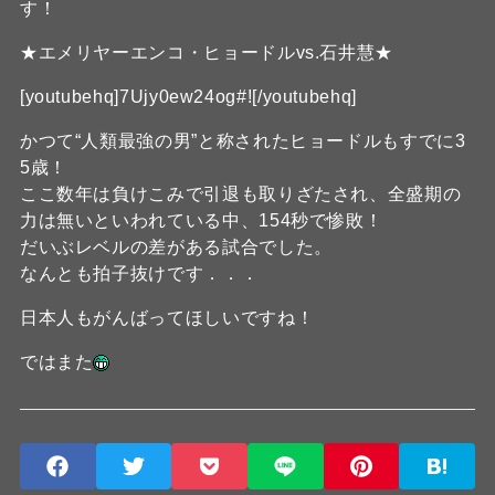
す！
★エメリヤーエンコ・ヒョードルvs.石井慧★
[youtubehq]7Ujy0ew24og#![/youtubehq]
かつて“人類最強の男”と称されたヒョードルもすでに3
5歳！
ここ数年は負けこみで引退も取りざたされ、全盛期の
力は無いといわれている中、154秒で惨敗！
だいぶレベルの差がある試合でした。
なんとも拍子抜けです．．．
日本人もがんばってほしいですね！
ではまた