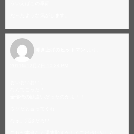
ういえばこの季節
だったような気がします。
叩き上げのヒットマン
より:
2011年12月7日 10:24 PM
おいおいおい。
なんてこった！
全部俺の勘違いだったのかよ！！
ウソだと言ってくれ
なぁ。冗談だろ!?
これが本当なら週末恥ずかしくて出歩けやしな