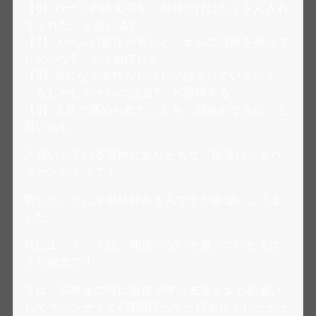
【6】ハートの絵文字を「自分だけにたくさん入れ
てくれた」と思い込む
【7】メールの返信が早いと「オレの連絡を待って
たのかな?」とうぬぼれる
【8】気になる女性がヒソヒソ話をしているのを
「もしかしてオレの話題?」と期待する
【9】人前で褒められたことを「間接的な告白」と
思い込む
片想いしている男性にありがちな「勘違い」９パ
ターンだそうです
驚いたことに全部経験あるんですが勘違いしてま
した。
特に１、５，９は、間違いないと思っていたんで
すが残念です。
７は、高校生の時に返信が早い友達を女と勘違い
してサンシティで2時間待ってた時ありましたがそ