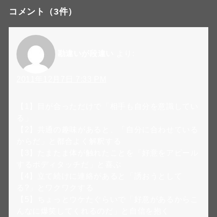
コメント
（3件）
勘違いが段違い
より:
2011年12月7日 7:33 PM
【1】目が合っただけで「相手も自分を意識してい
る」
【2】共通の趣味があると、「自分に合わせている
からだ」と都合よく解釈する
【3】たまたま体が触れたことを「好意をアピール
するボディタッチだ」と喜ぶ
【4】立て続けに連絡があると「誘おうとして
る?」とワクワクする
【5】ちょっとウケたぐらいで「好意があるからこ
んなに爆笑してくれるのだ」と自信を抱く