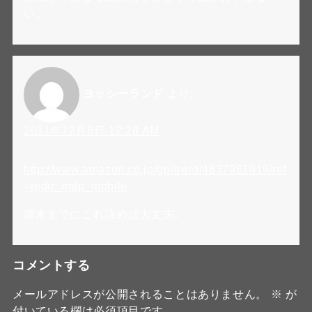
い。
ヨッシーランド
より:
2011年12月8日 12:28 AM
http://www.amazon.co.jp/gp/aw/d/4837961819/ref
=redir_mdp_mobile
週末までにこれ読めば大丈夫。
コメントする
メールアドレスが公開されることはありません。
※
が
付いている欄は必須項目です