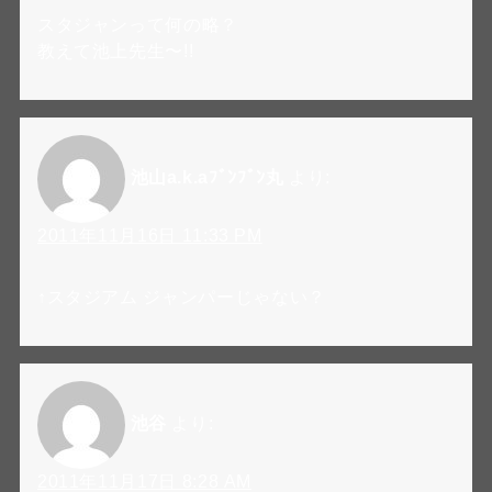
スタジャンって何の略？
教えて池上先生〜!!
池山a.k.aﾌﾞﾝﾌﾞﾝ丸
より:
2011年11月16日 11:33 PM
↑スタジアム ジャンパーじゃない？
池谷
より:
2011年11月17日 8:28 AM