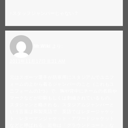
↑スタッフジャンパーじゃない？
Mr.Wiki
より:
2011年11月17日 8:31 AM
元はスポーツ選手が防寒用にスタジアムでユニフ
ォームの上から着るジャンパーのこと（これもユ
ニフォームの1つ）で、胸や背中にチームの名前や
マークなどが印刷もしくは刺繍されているもの。
スタジャンと略される。スタジアムジャンパーと
いう言葉は和製英語で、英語ではレタージャケッ
ト・レターマンジャケット・アワードジャケット
などと呼ばれる。近年は「グラウンドコート」な