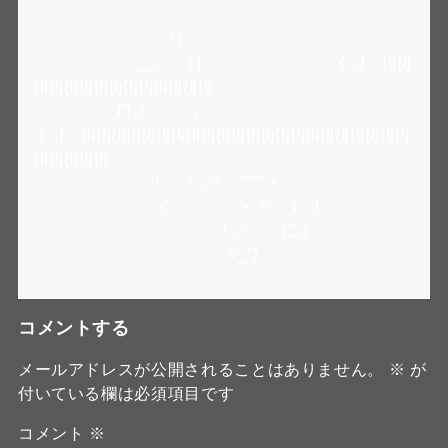
ｨｸ
__,､ | | くﾆ} {fj{fj
{fj{fj{fj{fj{fj{fj{fj{fj{fj{fj{fj{fj
i”i;｣. ‘ヽｰ’ ､
くﾆ} {fj{fj{fj{fj{fj{fj{fj{fj{fj{fj{fj{fj{fj{fj{fj{fj{fj{fj{fj{fj{fj{fj
{fj{fj{fj{fj{fj
//｀`ヽ／/｀`”””’ヽ
〈;i’ ｀`> ヾ｀`i l
/ ／ {二)
ヾ_’)
コメントする
メールアドレスが公開されることはありません。
※
が
付いている欄は必須項目です
コメント
※