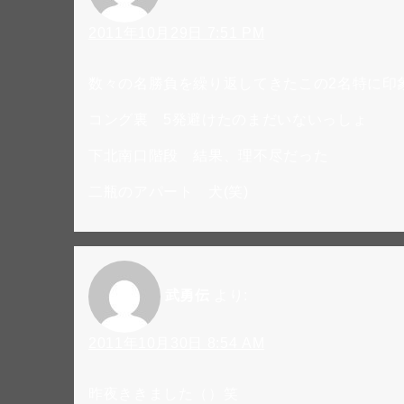
2011年10月29日 7:51 PM
数々の名勝負を繰り返してきたこの2名特に印
コング裏 5発避けたのまだいないっしょ
下北南口階段 結果、理不尽だった
二瓶のアパート 犬(笑)
武勇伝
より:
2011年10月30日 8:54 AM
昨夜ききました（）笑