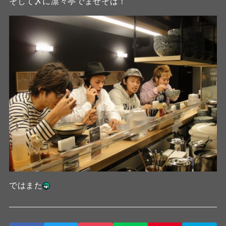
そして〆に凛々亭でまぜそば！
ではまた