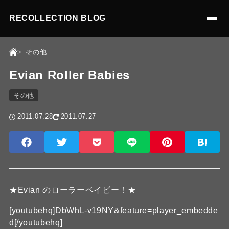
RECOLLECTION BLOG
その他
Evian Roller Babies
その他
2011.07.28
2011.07.27
★Evian のローラーベイビー！★
[youtubehq]DbWhL-v19NY&feature=player_embedde
d[/youtubehq]