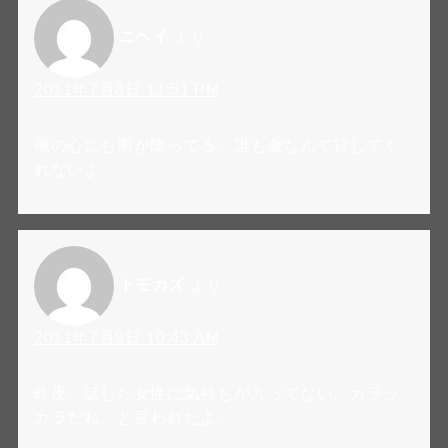
ニヘイ
より:
2011年7月8日 11:51 PM
俺の心にも雨が降ってる。誰も傘なんて貸してく
れないよ。
トモカズ
より:
2011年7月9日 10:43 AM
昨夜、話した女性に気持ちが入ってない。カラッ
カラだね。と言われたよ。