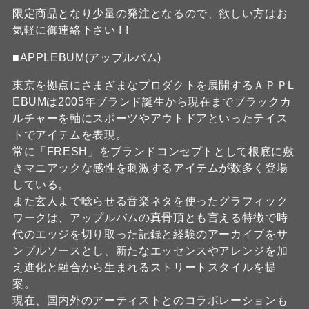
限定商品となり少量の発注となるので、欲しい方はお
気軽に御連絡下さい ! !
■APPLEBUM(アップルバム)
東京を拠点にさまざまなプロダクトを展開するＡＰＰL
EBUMは2005年ブランド誕生から現在までブラックカ
ルチャーを軸にスポーツやアウトドアといったテイス
トでアイテムを表現。
常に「FRESH」をブランドコンセプトとして根底に敷
きマニアックな感性を刺激するアイテムが数多く登場
している。
また玄人まで唸らせる音楽ネタを使ったグラフィック
ワークは、アップルバムの真骨頂とも言える特徴で時
代のエッジを切り取った記録と経験のアーカイブをサ
ンプルソースとし、新たなエッセンスやアレンジを加
え進化と融合から生まれるストリートスタイルを提
案。
現在、国内外のアーティストとのコラボレーションも