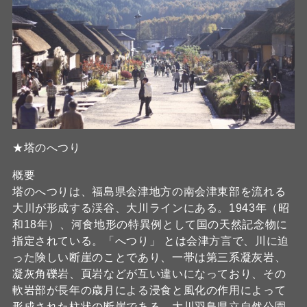
★塔のへつり
概要
塔のへつりは、福島県会津地方の南会津東部を流れる
大川が形成する渓谷、大川ラインにある。1943年（昭
和18年）、河食地形の特異例として国の天然記念物に
指定されている。「へつり」 とは会津方言で、川に迫
った険しい断崖のことであり、一帯は第三系凝灰岩、
凝灰角礫岩、頁岩などが互い違いになっており、その
軟岩部が長年の歳月による浸食と風化の作用によって
形成された柱状の断崖である。大川羽鳥県立自然公園