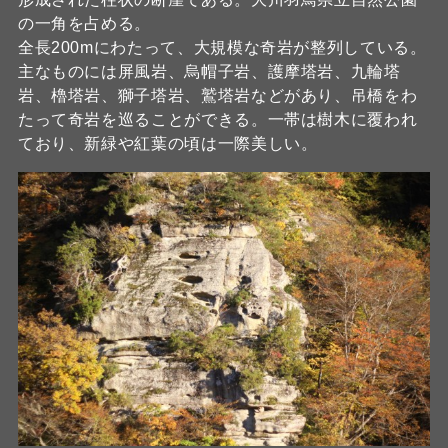
の一角を占める。
全長200mにわたって、大規模な奇岩が整列している。
主なものには屏風岩、烏帽子岩、護摩塔岩、九輪塔
岩、櫓塔岩、獅子塔岩、鷲塔岩などがあり、吊橋をわ
たって奇岩を巡ることができる。一帯は樹木に覆われ
ており、新緑や紅葉の頃は一際美しい。