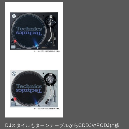
DJスタイルもターンテーブルからCDDJやPCDJに移