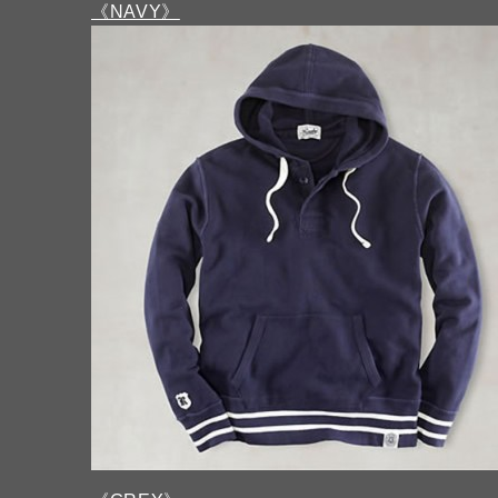
《NAVY》