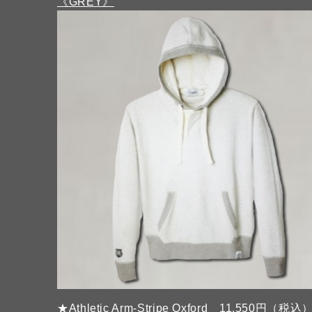
《GREY》
★Athletic Arm-Stripe Oxford 11,550円（税込