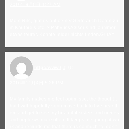
2016年9月8日 1:27 AM
Moin Nils, gibt es auf deiner Seite auch Daten zu
m Kaufpreis etc. ? PahvussÃ¤iser sind ja immer
etwas teurer. Konnte leider nichts finden.GruÃŸ
http://www./
より:
2016年11月4日 5:26 PM
My family makes me feel optimistic, the thought t
hat I will hopefully soon move back to live near th
em and get to see my beautiful sisters and nieces
and nephews more often. It keeps me going at wo
rk and reminds me that there is so much to look f