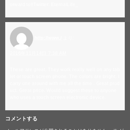
orward to!!Twitter: EternalLife_
http://www./
より:
2016年11月14日 7:38 AM
These are great. They work really well on any tab
let or touch screen phone. The colors are bright. I
carry one around with me all the time . Great prod
uct. Great price. Would suggest these to anyone
who uses a touch screen electronic device.
コメントする