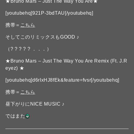
★Bruno Mars – Just The Way You Are★
[youtubehq]921P-3bdTAU[/youtubehq]
携帯＝
こちら
そしてこのリミックスもGOOD ♪
（? ? ? ? ? ．．．）
★Bruno Mars – Just The Way You Are Remix (Ft. J.R
eyez) ★
[youtubehq]d6rIxHJ8fEk&feature=fvsr[/youtubehq]
携帯＝
こちら
昼下がりにNICE MUSIC ♪
ではまた