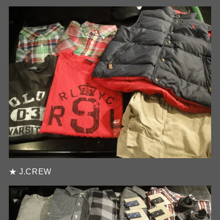
★ J.CREW