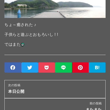
ちょ～癒された ♪
子供らと遊ぶとおもろいし ! !
ではまた
次の投稿
本日公開
前の投稿
またまた