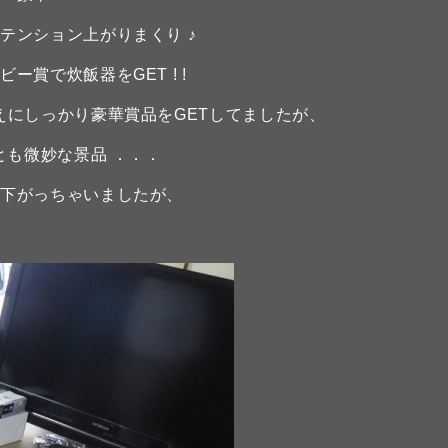
テンション上がりまくり ♪
賞で炊飯器をGET ! !
えにしっかり豪華賞品をGETしてましたが、
とも微妙な景品 ．．．
が下がっちゃいましたが、