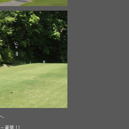
へ。
華 ! !