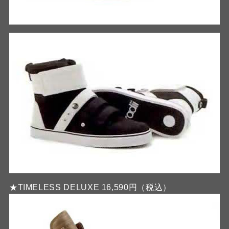
★TIMELESS DELUXE 16,590円（税込）