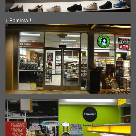
↓ Famima ! !