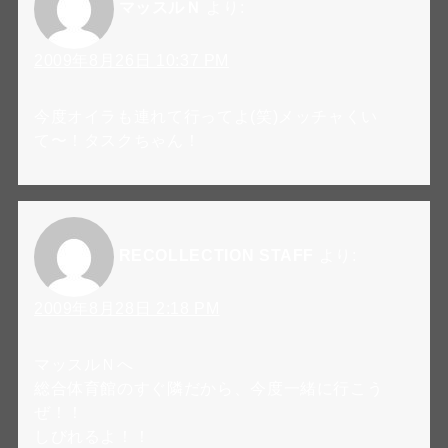
マッスルＮ
より:
2009年8月26日 10:37 PM
今度オイラも連れて行ってよ(笑)メッチャくい
て〜！タスクちゃん！
RECOLLECTION STAFF
より:
2009年8月28日 2:18 PM
マッスルＮへ
総合体育館のすぐ隣だから、今度一緒に行こう
ぜ！！
しびれるよ！！