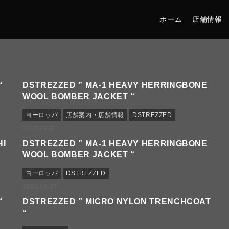
ホーム
店舗情報
“
DSTREZZED ” MA-1 HEAVY HERRINGBONE
WOOL BOMBER JACKET “
ヨーロッパ
店舗案内・店舗情報
DSTREZZED
2023.09.11
HI
DSTREZZED ” MA-1 HEAVY HERRINGBONE
WOOL BOMBER JACKET “
ヨーロッパ
DSTREZZED
2020.09.27
“
DSTREZZED ” MICRO NYLON TRENCHCOAT
“