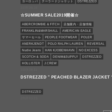
ヨーロッパ
テーラードジャケット
DSTREZZED
2020.09.26
☆SUMMER SALE2019開催☆
ABERCROMBIE & FITCH
店舗案内・店舗情報
FRANKLIN&MARSHALL
AMERICAN EAGLE
サマーセール
PEOPLE FOOTWEAR
POLER
ANERKJENDT
POLO RALPH LAUREN
REVERSAL
Nudie Jeans
HAN KJOBENHAVN
NO EXCESS
SCOTCH & SODA
DENIM&SUPPLY
DSTREZZED
HOLLISTER
J.CREW
2019.08.11
DSTREZZED ” PEACHED BLAZER JACKET 
DSTREZZED
2018.03.23