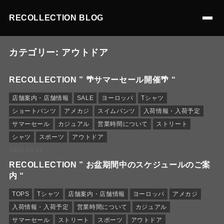
RECOLLECTION BLOG
カテゴリー:
アウトドア
RECOLLECTION ” 🌴サマーセール開催🌴 “
店舗案内・店舗情報
SALE
ヨーロッパ
Tシャツ
ショートパンツ
アメカジ
スイムパンツ
入荷情報・入荷予定
サマーセール
カジュアル
営業時間について
ストリート
シャツ
スポーツ
アウトドア
2026.08.08
RECOLLECTION ” お盆期間中のスケジュールのご案
内 “
TOPS
Tシャツ
店舗案内・店舗情報
ヨーロッパ
アメカジ
入荷情報・入荷予定
営業時間について
カジュアル
サマーセール
ストリート
スポーツ
アウトドア