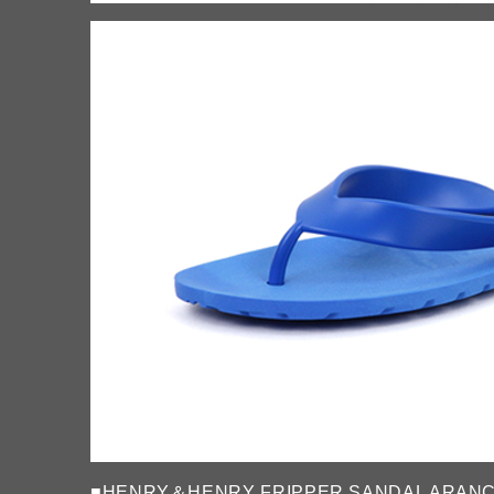
■
HENRY＆HENRY FRIPPER SANDAL ARANC