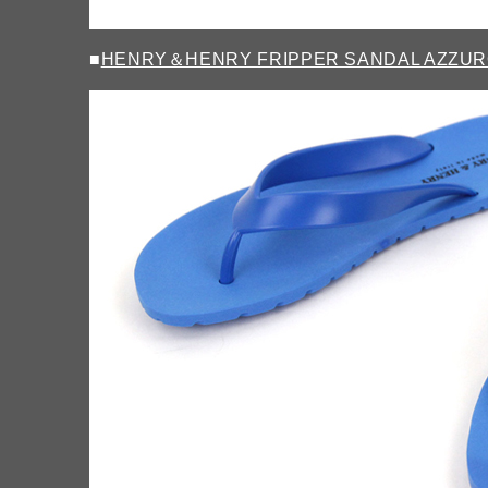
■
HENRY＆HENRY FRIPPER SANDAL AZZU