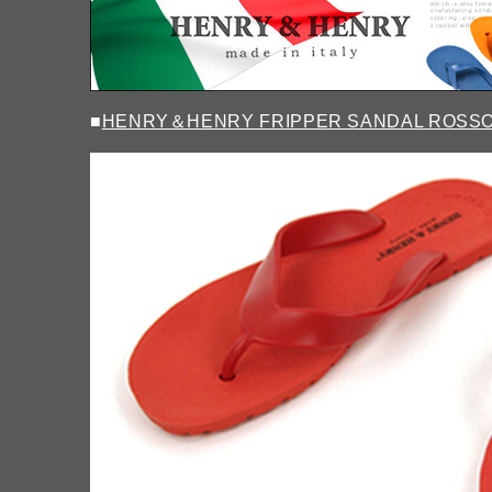
■
HENRY＆HENRY FRIPPER SANDAL ROSS