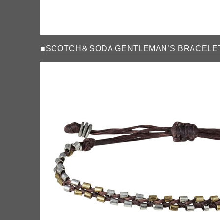
■
SCOTCH＆SODA GENTLEMAN’S BRACELE