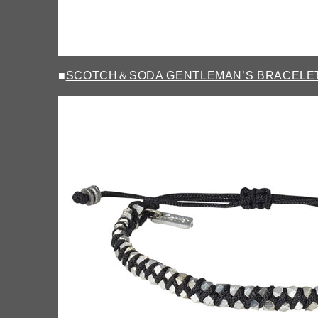
■
SCOTCH＆SODA GENTLEMAN’S BRACELE