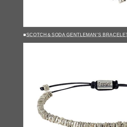
■
SCOTCH＆SODA GENTLEMAN’S BRACELE