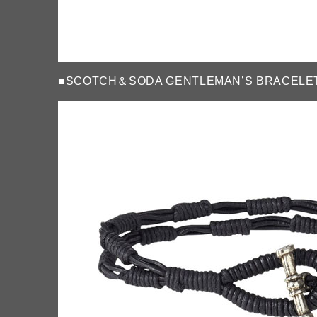
■
SCOTCH＆SODA GENTLEMAN’S BRACELE