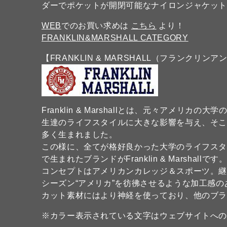
ダーでポケットが開閉可能なナイロンジャケッ
WEB
でのお買い求めは
こちら
より！
FRANKLIN&MARSHALL CATEGORY
【FRANKLIN & MARSHALL（フランクリン
Franklin & Marshallとは、元々アメ
生達のライフスタイルに大きな影響を与え、そ
多く生まれました。
この様に、全てが格好良かった大学のライフス
で生まれたブランドがFranklin & Marshallです
コンセプトはアメリカンカレッジ＆スポーツ。
シーズン“アメリカ”を彷彿させるような加工感
カット素材にはより神経を使っており、他のブ
※カラー表示されている文字はウェブサイトへ