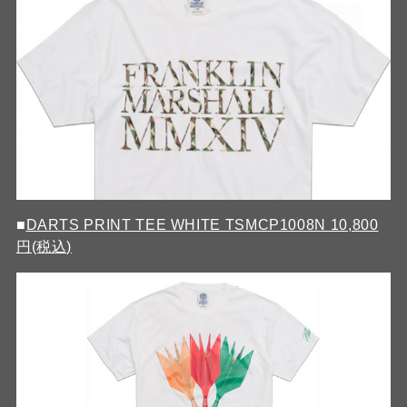
■
DARTS PRINT TEE WHITE TSMCP1008N 10,800
円(税込)