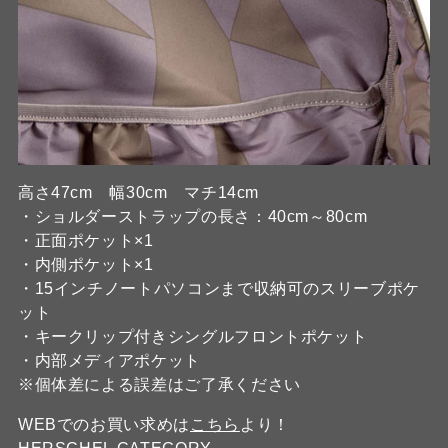
高さ47cm 幅30cm マチ14cm
・ショルダーストラップの長さ：40cm～80cm
・正面ポケット×1
・内側ポケット×1
・15インチノートパソコンまで収納可のスリーブポケ
ット
・キークリップ付きシングルフロントポケット
・内部メディアポケット
※個体差による誤差はご了承ください
WEBでのお買い求めは
こちら
より！