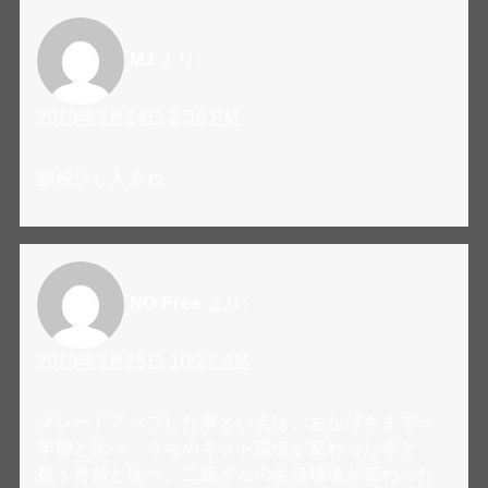
MJ
より:
2013年3月24日 2:56 PM
韻税少し入るね
NO Free
より:
2013年3月25日 10:27 AM
グレードアップした事といえば、おかげさまで一
年前と比べ、うちのネット環境が変わった事と
数ヶ月前と比べ、二瓶さんの生活環境が変わった