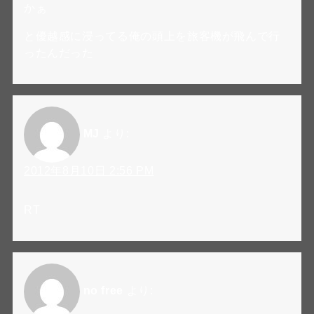
かぁ
と優越感に浸ってる俺の頭上を旅客機が飛んで行
ったんだった
MJ
より:
2012年8月10日 2:56 PM
RT
no free
より: