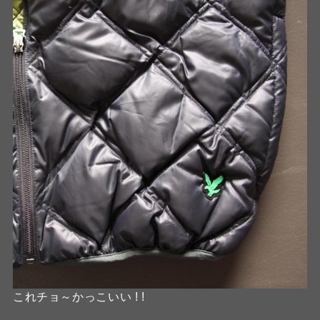
これチョ～かっこいい ! !