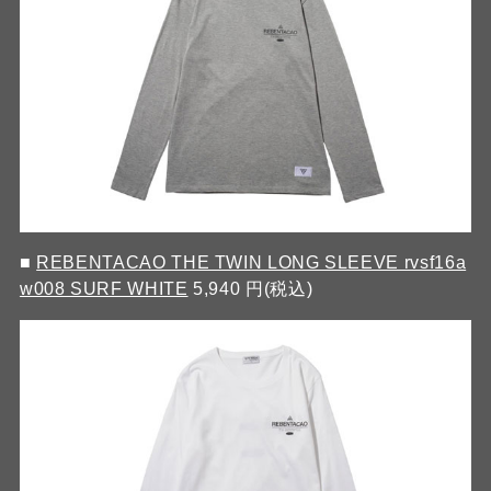
■
REBENTACAO THE TWIN LONG SLEEVE rvsf16a
w008 SURF WHITE
5,940 円(税込)