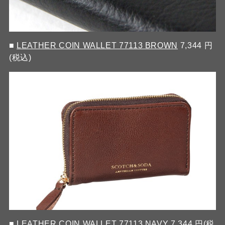
■
LEATHER COIN WALLET 77113 BROWN
7,344 円
(税込)
■
LEATHER COIN WALLET 77113 NAVY
7,344 円(税