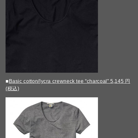
■
Basic cotton/lycra crewneck tee “charcoal” 5,145 円
(税込)