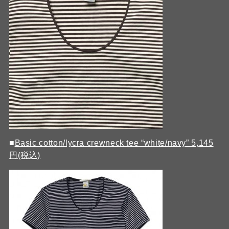
■
Basic cotton/lycra crewneck tee “white/navy” 5,145
円(税込)