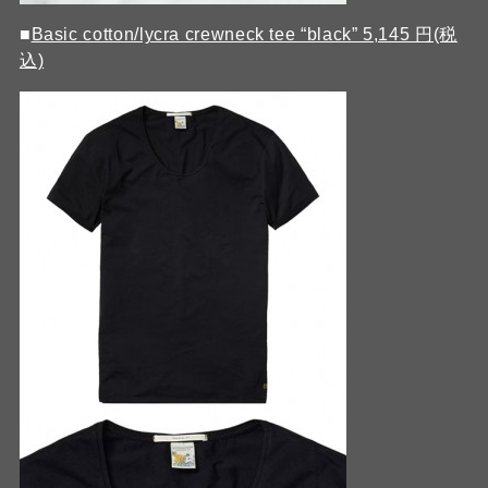
■
Basic cotton/lycra crewneck tee “black” 5,145 円(税
込)