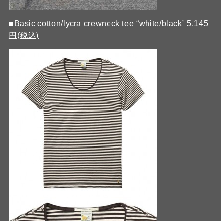
■
Basic cotton/lycra crewneck tee “white/black” 5,145
円(税込)