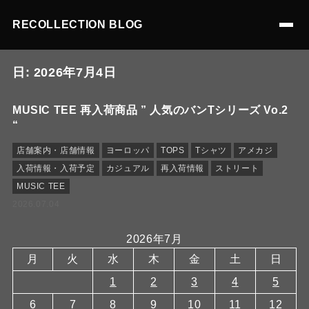
RECOLLECTION BLOG
日:
2026年7月4日
MUSIC TEE 再入荷商品 ” 人気のバンTシリーズ Vo.2
“
店舗案内・店舗情報
ヨーロッパ
TOPS
Tシャツ
アメカジ
入荷情報・入荷予定
カジュアル
再入荷情報
ストリート
MUSIC TEE
2026.07.04
2026年7月
月
火
水
木
金
土
日
1
2
3
4
5
6
7
8
9
10
11
12