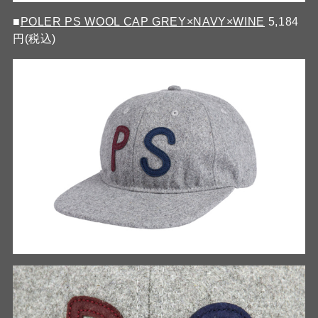
■
POLER PS WOOL CAP GREY×NAVY×WINE
5,184
円(税込)