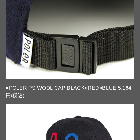
■
POLER PS WOOL CAP BLACK×RED×BLUE
5,184
円(税込)