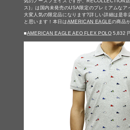
気のノースフェイスですが、RECOLLECTION店
ス)」は国内未発売のUSA限定のプレミアムなアイ
大変人気の限定品になります?詳しい詳細は是非
と思います！本日は
AMERICAN EAGLE
の商品
■
AMERICAN EAGLE AEO FLEX POLO
5,832 