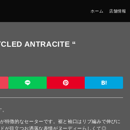
ホーム
店舗情報
YCLED ANTRACITE “
す。
ルが特徴的なセーターです。裾と袖口はリブ編みで伸びに
ンドが目立つお洒落な表情がヌーディーらしくて◎