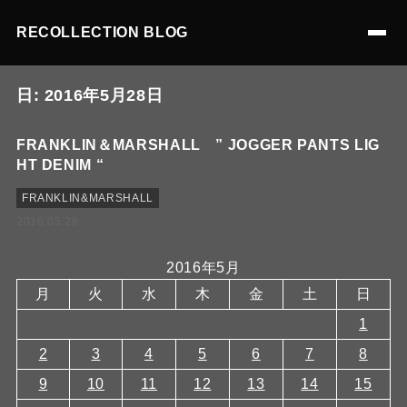
RECOLLECTION BLOG
日:
2016年5月28日
FRANKLIN＆MARSHALL ” JOGGER PANTS LIG
HT DENIM “
FRANKLIN&MARSHALL
2016.05.28
2016年5月
月
火
水
木
金
土
日
1
2
3
4
5
6
7
8
9
10
11
12
13
14
15