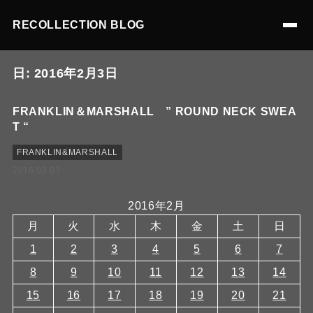
RECOLLECTION BLOG
日:
2016年2月3日
FRANKLIN＆MARSHALL ” ROUND NECK SWEA
T “
FRANKLIN&MARSHALL
2016.02.03
2016年2月
月
火
水
木
金
土
日
1
2
3
4
5
6
7
8
9
10
11
12
13
14
15
16
17
18
19
20
21