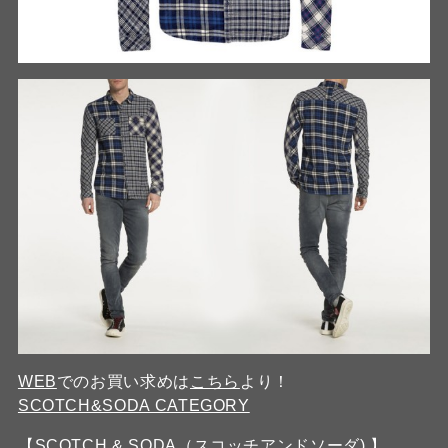
WEB
でのお買い求めは
こちら
より！
SCOTCH&SODA CATEGORY
【SCOTCH & SODA（スコッチアンドソーダ) 】