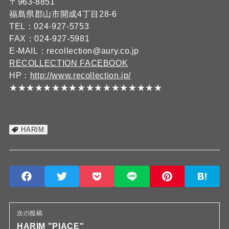
〒963-8851
福島県郡山市開成4丁目28-6
TEL：024-927-5753
FAX：024-927-5981
E-MAIL：recollection@aury.co.jp
RECOLLECTION FACEBOOK
HP：
http://www.recollection.jp/
★★★★★★★★★★★★★★★★★★
HARIM
次の投稿
HARIM "PIACE"