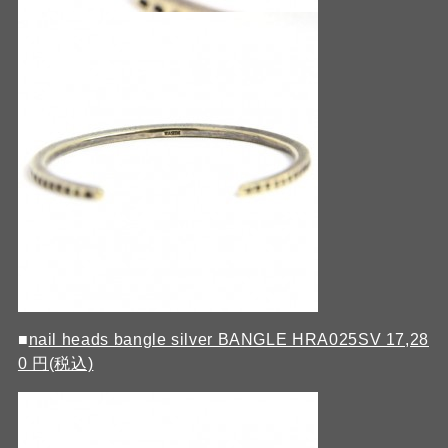
■
nail heads bangle silver BANGLE HRA025SV 17,28
0 円(税込)