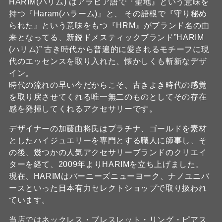
HARIM(ハリム) はアラビア語で『聖地』という意味を
持つ『Haram(ハラーム)』と、 その語根で『守り秘め
られた』という意味をもつ『HRM』がブランド名の由
来となってる、新鋭ドメスティックブランド”HARIM
(ハリム)” 古き時代から普遍的に愛されるモチーフに現
代のエッセンスを取り入れた、懐かしくも斬新なデザ
イン。
時代の流れの早い今だからこそ、古きよき時代の感覚
を取り戻させてくれる唯一無二のものとしてその存在
感を発揮してくれるアクセサリーです。
デザイナーの加藤由将氏はプラチナ、ゴールドを素材
としたハイジュエリーを専門とする職人に師事し、そ
の後、幾つかの人気アクセサリーブランドのクリエイ
ターを経て、2009年よりHARIMを立ち上げました。
現在、HARIMはバーニーズニューヨーク、ナノユニバ
ースといった日本有力セレクトショップで取り扱われ
ています。
当店ではネックレス・ブレスレット・リング・ピアス