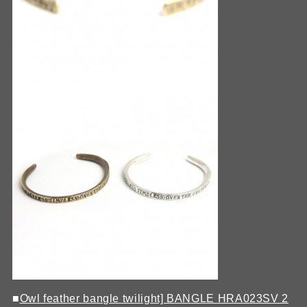
■
Owl feather bangle twilight] BANGLE HRA023SV 2