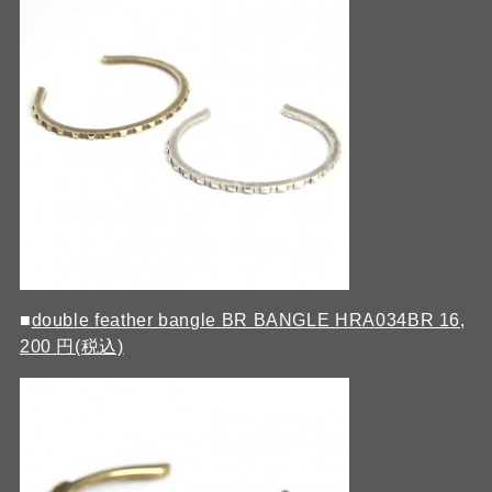
■
double feather bangle BR BANGLE HRA034BR 16,
200 円(税込)