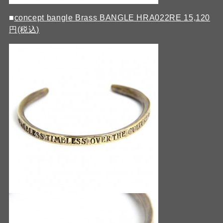
■
concept bangle Brass BANGLE HRA022RE 15,120
円(税込)