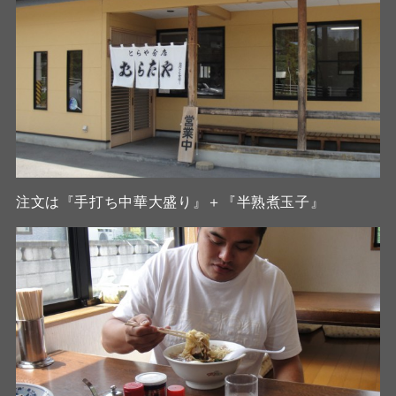
注文は『手打ち中華大盛り』＋『半熟煮玉子』